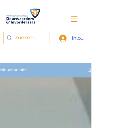
Inloggen
Vakvereniging voor
deurwaarders en invorderaars
Nieuwsarchief