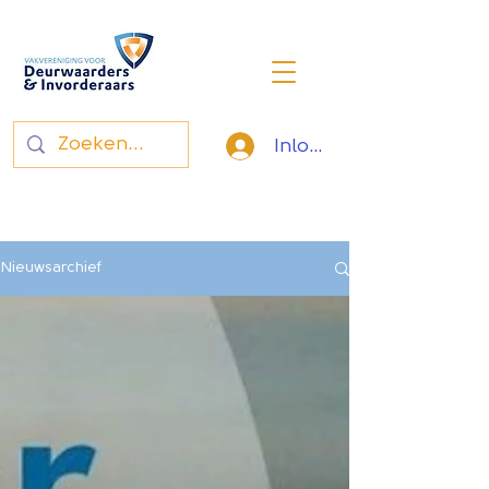
Inloggen
Vakvereniging voor
deurwaarders en invorderaars
Nieuwsarchief