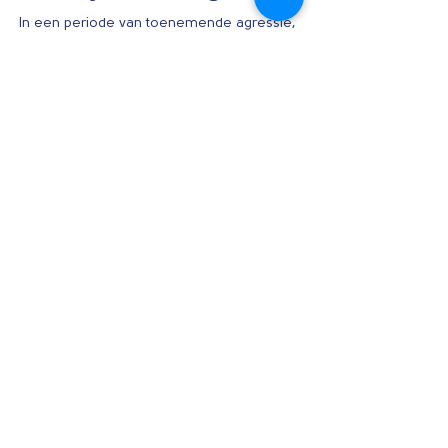
Hoe sociaal veilig is jouw
ambtelijke werkomgeving?
In een periode van toenemende agressie,
zowel verbaal als fysiek waar ook de
deurwaarders en invorderaars bij de
Belastingdienst mee...