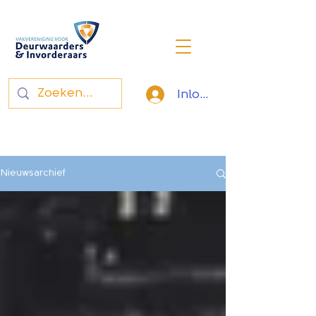
Inloggen
Vakvereniging voor
deurwaarders en invorderaars
Nieuwsarchief