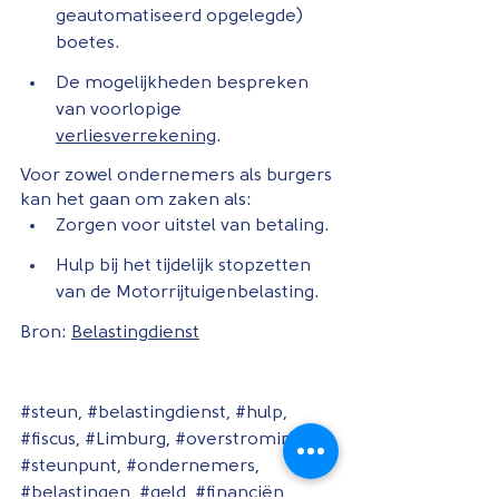
geautomatiseerd opgelegde) 
boetes.
De mogelijkheden bespreken 
van voorlopige 
verliesverrekening
.
Voor zowel ondernemers als burgers 
kan het gaan om zaken als:
Zorgen voor uitstel van betaling.
Hulp bij het tijdelijk stopzetten 
van de Motorrijtuigenbelasting.
Bron: 
Belastingdienst
#steun
, 
#belastingdienst
, 
#hulp
, 
#fiscus
, 
#Limburg
, 
#overstroming
, 
#steunpunt
, 
#ondernemers
, 
#belastingen
, 
#geld
, 
#financiën
, 