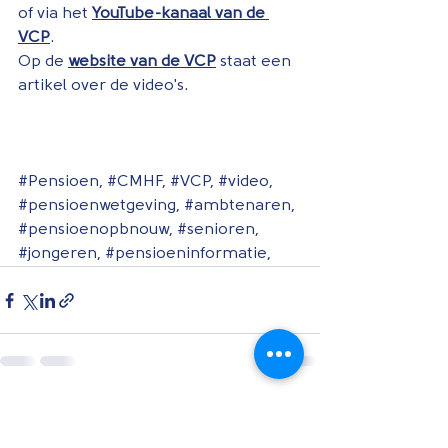
of via het 
YouTube-kanaal van de 
VCP
.
Op de 
website van de VCP
 staat een 
artikel over de video's.
#Pensioen
, 
#CMHF
, 
#VCP
, 
#video
, 
#pensioenwetgeving
, 
#ambtenaren
, 
#pensioenopbnouw
, 
#senioren
, 
#jongeren
, 
#pensioeninformatie
,
Alles weergeven
Recente blogposts