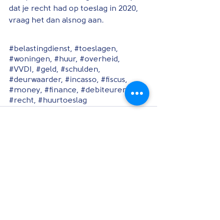
dat je recht had op toeslag in 2020, 
vraag het dan alsnog aan.
#belastingdienst
, 
#toeslagen
, 
#woningen
, 
#huur
, 
#overheid
, 
#VVDI
, 
#geld
, 
#schulden
, 
#deurwaarder
, 
#incasso
, 
#fiscus
, 
#money
, 
#finance
, 
#debiteuren
, 
#recht
, 
#huurtoeslag
Alles weergeven
Recente blogposts