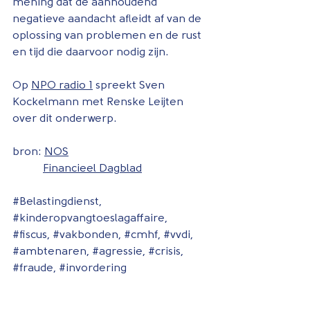
mening dat de aanhoudend 
negatieve aandacht afleidt af van de 
oplossing van problemen en de rust 
en tijd die daarvoor nodig zijn.
Op 
NPO radio 1
 spreekt Sven 
Kockelmann met Renske Leijten 
over dit onderwerp. 
bron: 
NOS
Financieel Dagblad
#Belastingdienst
, 
#kinderopvangtoeslagaffaire
, 
#fiscus
, 
#vakbonden
, 
#cmhf
, 
#vvdi
, 
#ambtenaren
, 
#agressie
, 
#crisis
, 
#fraude
, 
#invordering