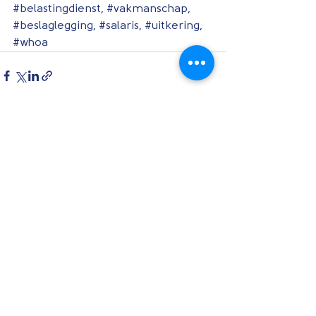
#belastingdienst
, 
#vakmanschap
, 
#beslaglegging
, 
#salaris
, 
#uitkering
, 
#whoa
Alles weergeven
Recente blogposts