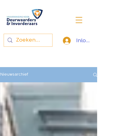
Inloggen
Vakvereniging voor
deurwaarders en invorderaars
Nieuwsarchief