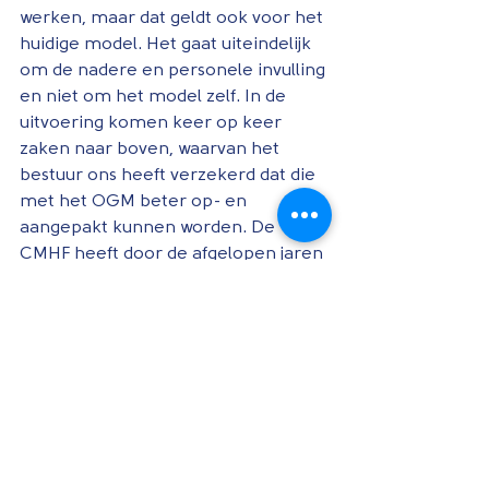
werken, maar dat geldt ook voor het 
huidige model. Het gaat uiteindelijk 
om de nadere en personele invulling 
en niet om het model zelf. In de 
uitvoering komen keer op keer 
zaken naar boven, waarvan het 
bestuur ons heeft verzekerd dat die 
met het OGM beter op- en 
aangepakt kunnen worden. De 
CMHF heeft door de afgelopen jaren 
heen diverse keren aandacht 
gevraagd voor problemen in de 
uitvoering, zoals de aanvulling 
wegens samenvallend diensttijd, 
maar ook het ontbreken van 
gegevens over het 
nabestaandenpensioen op het 
jaarlijkse pensioenoverzicht. Als dit 