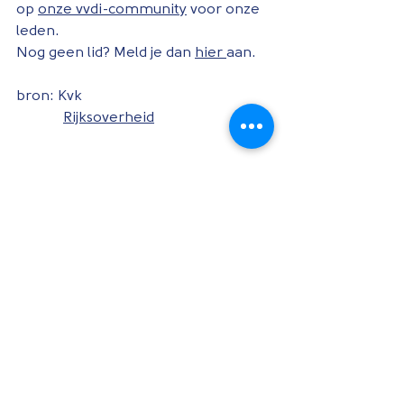
op 
onze vvdi-community
 voor onze 
leden. 
Nog geen lid? Meld je dan 
hier 
aan. 
bron: Kvk 
Rijksoverheid
#belastingdienst
, 
#vakbond
, 
#corona
, 
#ondernemers
, 
#covid19
, 
#crisis
, 
#MKB
, 
#NOW
, 
#noodsteunpakket
, 
#financiën
, 
#UWV
, 
#steunmaatregel
, 
#NOW3
, 
#werknemers
, 
#werkgevers
, 
#fiscus
, 
#vakvereniging
, 
#CMHF
, 
#VVDI