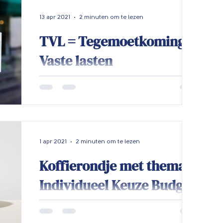
13 apr 2021
2 minuten om te lezen
TVL = Tegemoetkoming
Vaste lasten
Door de coronacrisis zijn veel
ondernemers financieel in zwaar weer
gekomen. De overheid komt
ondernemers tegemoet door diverse...
1 apr 2021
2 minuten om te lezen
Koffierondje met thema
Individueel Keuze Budget
(IKB)