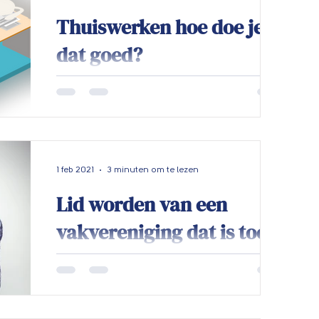
Thuiswerken hoe doe je
dat goed?
Thuiswerken we doen dit nu al een tijd,
maar hoe lekker gaat dat bij jou? De VVDI
zorgt voor afleiding in je thuiswerksleur!
Wij...
1 feb 2021
3 minuten om te lezen
Lid worden van een
vakvereniging dat is toch
zo jaren 70?!
De VVDI heeft er voor gezorgd dat nieuwe
collega’s die door corona in onzekerheid