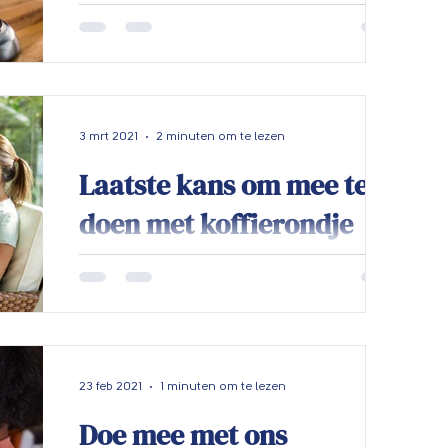
auteur: Maurice Buijense De WHOA is
geruisloos per 1 januari 2021 inwerking
getreden. Er kan geconcludeerd worden
dat de inwerkingtreding...
3 mrt 2021
2 minuten om te lezen
Laatste kans om mee te
doen met koffierondje
Thuiswerken hoe doe je
dat goed
We hebben nog een paar plekjes over!
heb je je nog niet aangemeld doe dat dan
nu want vol=vol! Geen lid? ook dan kan je
je aanmelden!...
23 feb 2021
1 minuten om te lezen
Doe mee met ons