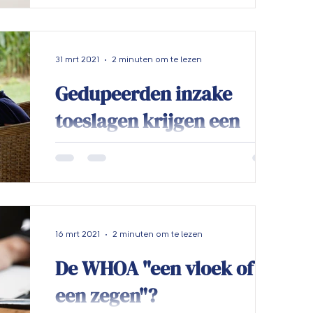
Het wordt weer tijd om koffie te drinken
met je vrienden van de VVDI! Wij geven je
koffie ook nu weer extra crema met een
thema! Op...
31 mrt 2021
2 minuten om te lezen
Gedupeerden inzake
toeslagen krijgen een
afkoelingsjaar
Het is nogal een bewogen tijd als wij het
hebben over de toeslagenaffaire binnen
de Belastingdienst. Elke keer verneem ik
weer...
16 mrt 2021
2 minuten om te lezen
De WHOA "een vloek of
een zegen"?