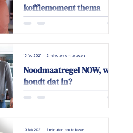
koffiemoment thema
thuiswerken!
Thuiswerken we doen dit nu al een tijd,
maar hoe lekker gaat dat bij jou? De VVDI
zorgt voor afleiding in je thuiswerksleur!
Wij...
15 feb 2021
2 minuten om te lezen
Noodmaatregel NOW, wat
houdt dat in?
Vanwege de coronacrisis zijn door de
overheid een aantal maatregelen
genomen die ondernemers in zwaar weer
financiële tegemoetkoming...
10 feb 2021
1 minuten om te lezen