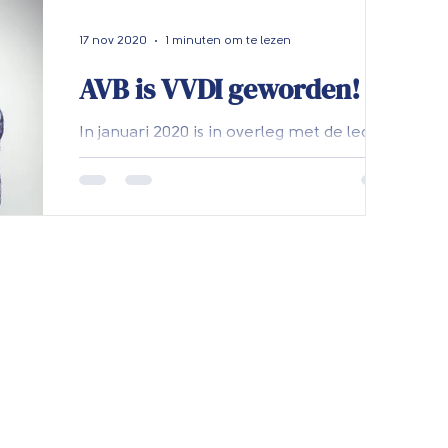
zaten over het vervolg van hun opleiding
een toezegging...
17 nov 2020
1 minuten om te lezen
AVB is VVDI geworden!
In januari 2020 is in overleg met de leden
besloten dat het tijd werd voor de
vernieuwing en verjonging van de
Algemene Vereniging voor...