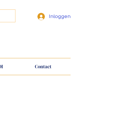
Inloggen
ers en invorderaars
DI
Contact